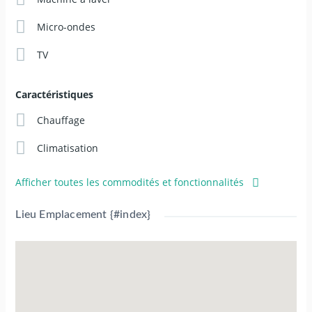
1800 dirhams la nuitée.
Micro-ondes
TV
Caractéristiques
Chauffage
Climatisation
Afficher toutes les commodités et fonctionnalités
Lieu Emplacement {#index}