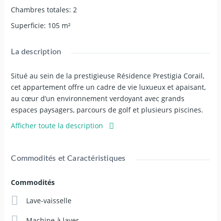
Chambres totales
:
2
Superficie
:
105
m²
La description
Situé au sein de la prestigieuse Résidence Prestigia Corail,
cet appartement offre un cadre de vie luxueux et apaisant,
au cœur d’un environnement verdoyant avec grands
espaces paysagers, parcours de golf et plusieurs piscines.
La résidence, sécurisée et de standing, dispose également
Afficher toute la description
d’un parking privé et d’un gardien 24h/24. Entièrement
refait à neuf, l’appartement se distingue par ses prestations
modernes et raffinées : il comprend deux suites parentales,
Commodités et Caractéristiques
une grande pièce de vie lumineuse avec cuisine ouverte,
aménagée et équipée, et bénéficie d’une entrée de jardin
Commodités
donnant directement sur la piscine. Un bien d’exception,
alliant confort, modernité et matériaux de qualité, idéal
Lave-vaisselle
pour un séjour haut de gamme à Marrakech. À partir de
Machine à laver