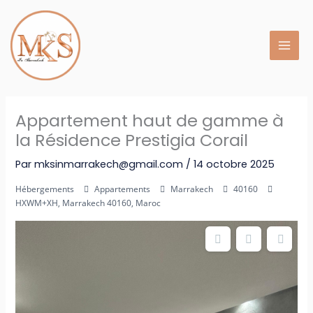
Aller
au
contenu
Appartement haut de gamme à
la Résidence Prestigia Corail
Par
mksinmarrakech@gmail.com
/
14 octobre 2025
Hébergements
Appartements
Marrakech
40160
HXWM+XH, Marrakech 40160, Maroc