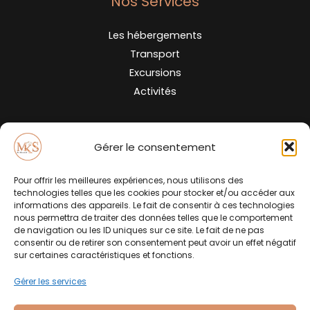
Nos Services
Les hébergements
Transport
Excursions
Activités
Contact
Gérer le consentement
Pour offrir les meilleures expériences, nous utilisons des
+(212) 629 004 988
technologies telles que les cookies pour stocker et/ou accéder aux
informations des appareils. Le fait de consentir à ces technologies
contact@mksinmarrakech.com
nous permettra de traiter des données telles que le comportement
de navigation ou les ID uniques sur ce site. Le fait de ne pas
consentir ou de retirer son consentement peut avoir un effet négatif
Liens Rapides
sur certaines caractéristiques et fonctions.
Gérer les services
Politique de confidentialité
Politique de cookies (UE)