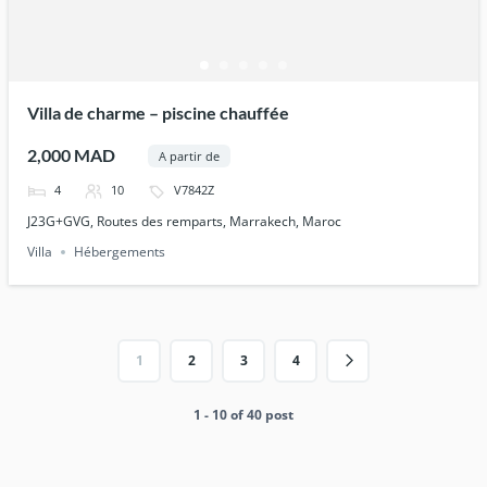
Villa de charme – piscine chauffée
2,000 MAD
A partir de
4
10
V7842Z
J23G+GVG, Routes des remparts, Marrakech, Maroc
Villa
Hébergements
1
2
3
4
1 - 10 of 40 post