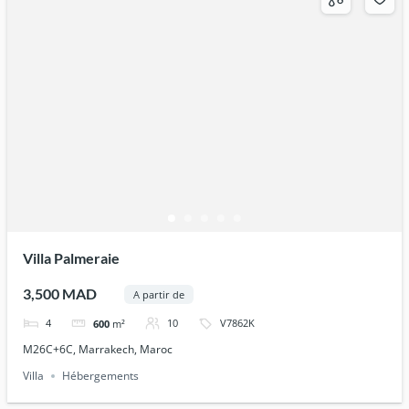
Villa Palmeraie
3,500 MAD
A partir de
4
10
V7862K
600
m²
M26C+6C, Marrakech, Maroc
Villa
Hébergements