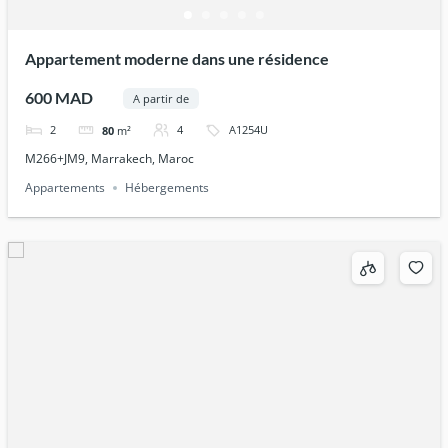
Appartement moderne dans une résidence
600 MAD
A partir de
2
4
A1254U
80
m²
M266+JM9, Marrakech, Maroc
Appartements
Hébergements