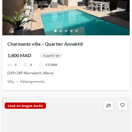
Charmante villa – Quartier Annakhil
1,800 MAD
A partir de
4
8
V3198W
J2V9+28P Marrakech, Maroc
Villa
Hébergements
Loué en longue durée