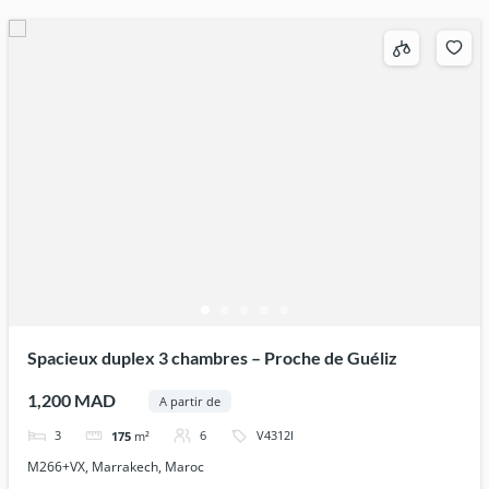
Spacieux duplex 3 chambres – Proche de Guéliz
1,200 MAD
A partir de
3
6
V4312I
175
m²
M266+VX, Marrakech, Maroc