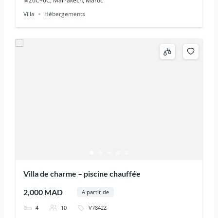
M26C+6C, Marrakech, Maroc
Villa
Hébergements
Villa de charme – piscine chauffée
2,000 MAD
A partir de
4
10
V7842Z