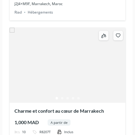
J2J4+M9F, Marrakech, Maroc
Riad
Hébergements
Charme et confort au cœur de Marrakech
1,000 MAD
A partir de
10
R8207T
Inclus