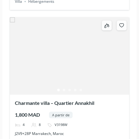
Villa
Hébergements
Charmante villa – Quartier Annakhil
1,800 MAD
A partir de
4
8
V3198W
J2V9+28P Marrakech, Maroc