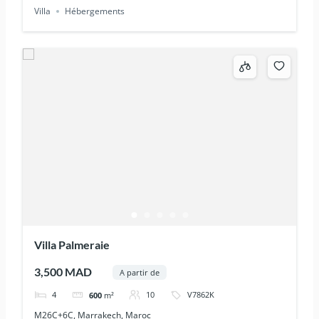
Villa
Hébergements
Villa Palmeraie
3,500 MAD
A partir de
4
10
V7862K
600
m²
M26C+6C, Marrakech, Maroc