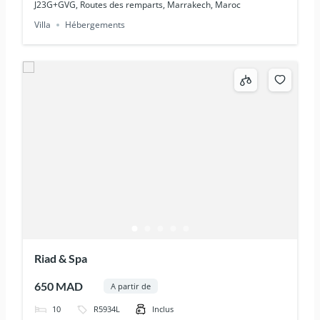
J23G+GVG, Routes des remparts, Marrakech, Maroc
Villa
Hébergements
Riad & Spa
650 MAD
A partir de
10
R5934L
Inclus