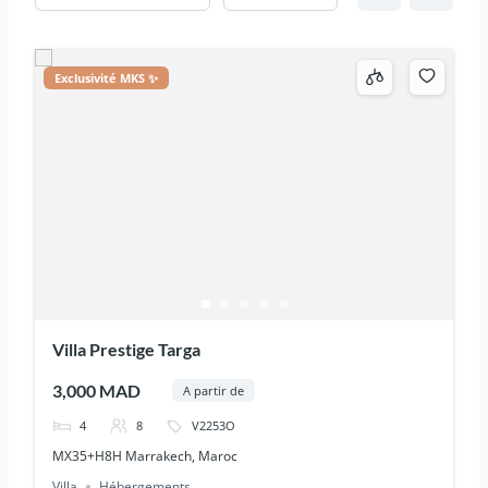
Exclusivité MKS ✨
Villa Prestige Targa
3,000 MAD
A partir de
4
8
V2253O
MX35+H8H Marrakech, Maroc
Villa
Hébergements