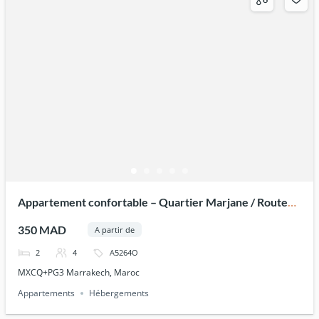
Appartement confortable – Quartier Marjane / Route
de Casa
350 MAD
A partir de
2
4
A5264O
MXCQ+PG3 Marrakech, Maroc
Appartements
Hébergements