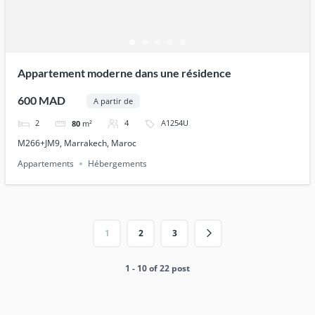
Appartement moderne dans une résidence
600 MAD
A partir de
2
4
A1254U
80
m²
M266+JM9, Marrakech, Maroc
Appartements
Hébergements
1
2
3
1 - 10 of 22 post