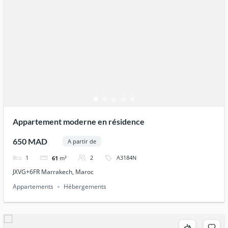
Appartement moderne en résidence
650 MAD
A partir de
1
2
A3184N
61
m²
JXVG+6FR Marrakech, Maroc
Appartements
Hébergements