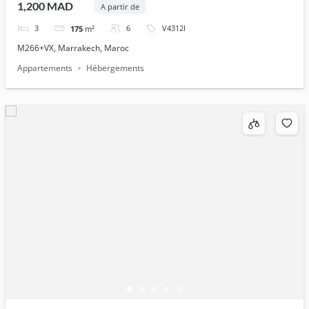
1,200 MAD
A partir de
3
6
V4312I
175
m²
M266+VX, Marrakech, Maroc
Appartements
Hébergements