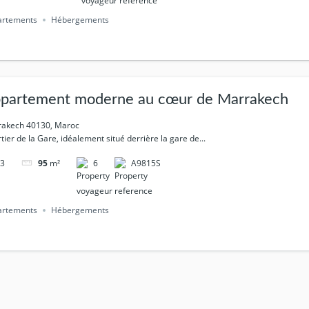
artements
Hébergements
partement moderne au cœur de Marrakech
akech 40130, Maroc
tier de la Gare, idéalement situé derrière la gare de...
3
6
A9815S
95
m²
artements
Hébergements