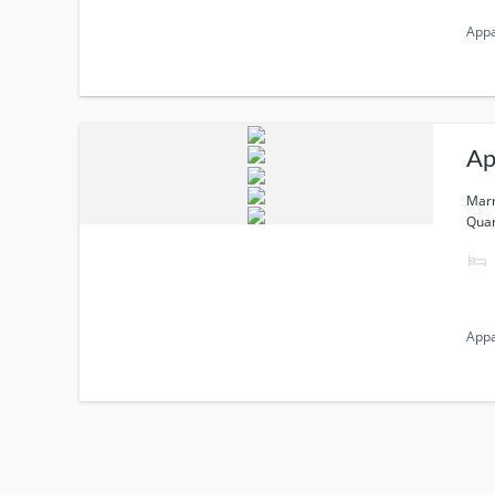
App
Ap
Marr
Quar
App