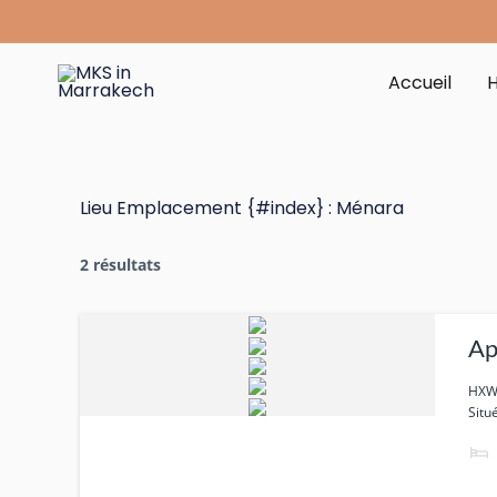
Aller
au
contenu
Accueil
Lieu Emplacement {#index} :
Ménara
2 résultats
Ap
HXW
Situ