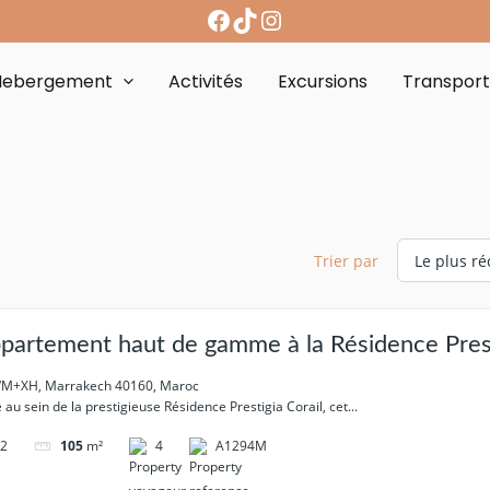
Hebergement
Activités
Excursions
Transpor
Trier par
partement haut de gamme à la Résidence Prest
M+XH, Marrakech 40160, Maroc
é au sein de la prestigieuse Résidence Prestigia Corail, cet...
2
4
A1294M
105
m²