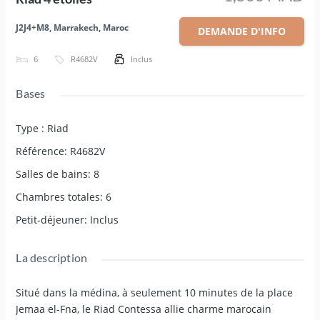
J2J4+M8, Marrakech, Maroc
DEMANDE D'INFO
6
R4682V
Inclus
Bases
Type
:
Riad
Référence
:
R4682V
Salles de bains
:
8
Chambres totales
:
6
Petit-déjeuner
:
Inclus
La description
Situé dans la médina, à seulement 10 minutes de la place
Jemaa el-Fna, le Riad Contessa allie charme marocain