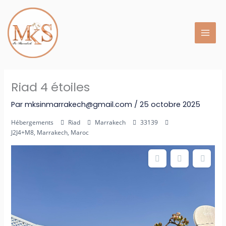
Aller
au
contenu
Riad 4 étoiles
Par
mksinmarrakech@gmail.com
/
25 octobre 2025
Hébergements
Riad
Marrakech
33139
J2J4+M8, Marrakech, Maroc