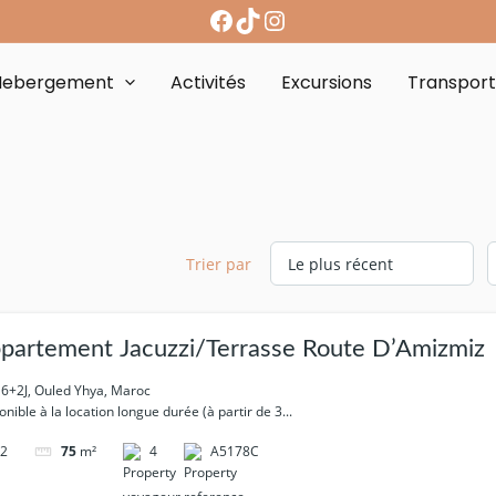
Hebergement
Activités
Excursions
Transpor
Trier par
partement Jacuzzi/Terrasse Route D’Amizmiz
+2J, Ouled Yhya, Maroc
onible à la location longue durée (à partir de 3...
2
4
A5178C
75
m²