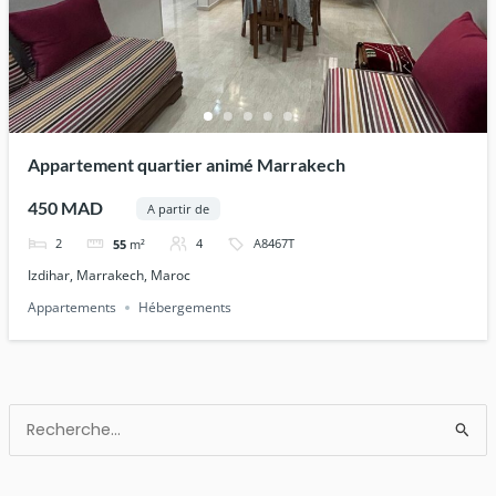
Appartement quartier animé Marrakech
450 MAD
A partir de
2
4
A8467T
55
m²
Izdihar, Marrakech, Maroc
Appartements
Hébergements
Rechercher :