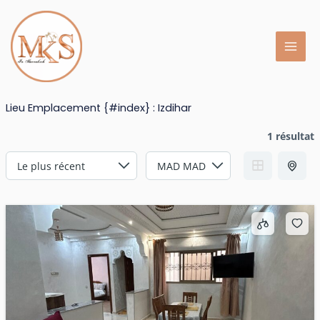
Aller
au
contenu
Lieu Emplacement {#index} :
Izdihar
1 résultat