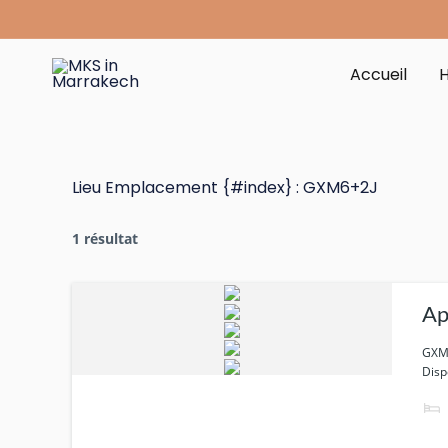
Aller
au
contenu
Accueil
Lieu Emplacement {#index} :
GXM6+2J
1 résultat
Ap
GXM6
Disp