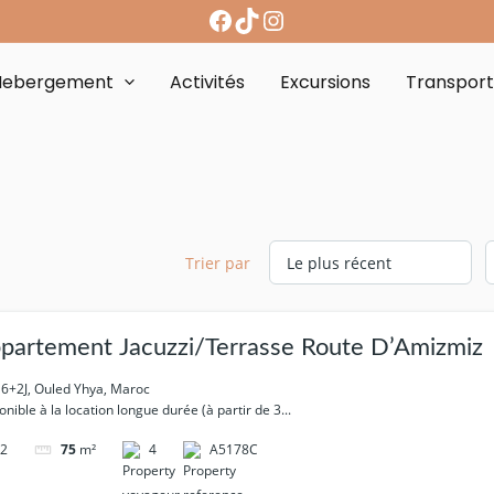
Hebergement
Activités
Excursions
Transpor
Trier par
partement Jacuzzi/Terrasse Route D’Amizmiz
+2J, Ouled Yhya, Maroc
onible à la location longue durée (à partir de 3...
2
4
A5178C
75
m²