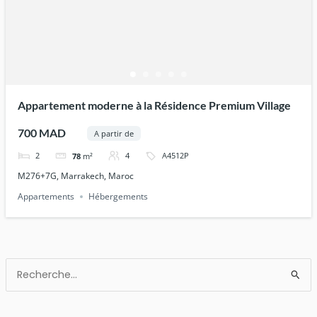
Appartement moderne à la Résidence Premium Village
700 MAD
A partir de
2
4
A4512P
78
m²
M276+7G, Marrakech, Maroc
Appartements
Hébergements
Rechercher :