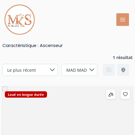
Aller
au
contenu
Caractéristique :
Ascenseur
1 résultat
Loué en longue durée