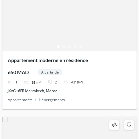
Appartement moderne en résidence
650 MAD
A partir de
1
2
A3184N
61
m²
JXVG+6FR Marrakech, Maroc
Appartements
Hébergements