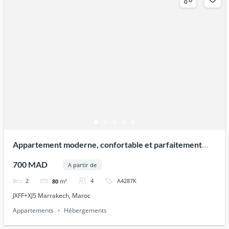
Appartement moderne, confortable et parfaitement
équipé
700 MAD
A partir de
2
4
A4287K
80
m²
JXFF+XJ5 Marrakech, Maroc
Appartements
Hébergements