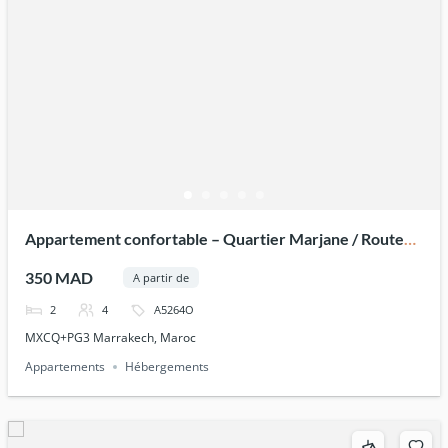
Appartement confortable – Quartier Marjane / Route
de Casa
350 MAD
A partir de
2
4
A5264O
MXCQ+PG3 Marrakech, Maroc
Appartements
Hébergements