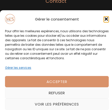
Contact
Gérer le consentement
+(212) 629 004 988
contact@mksinmarrakech.com
Pour offrir les meilleures expériences, nous utilisons des technologies
telles que les cookies pour stocker et/ou accéder aux informations
Liens Rapides
des appareils. Le fait de consentir à ces technologies nous
permettra de traiter des données telles que le comportement de
navigation ou les ID uniques sur ce site. Le fait de ne pas consentir
Politique de confidentialité
ou de retirer son consentement peut avoir un effet négatif sur
certaines caractéristiques et fonctions.
Politique de cookies (UE)
Gérer les services
ACCEPTER
Copyright © 2026 MKS in Marrakech
REFUSER
VOIR LES PRÉFÉRENCES