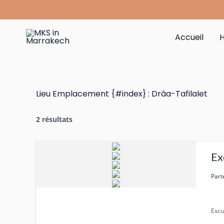
Aller
au
contenu
Accueil
Lieu Emplacement {#index} :
Drâa-Tafilalet
2 résultats
Ex
Part
Excu