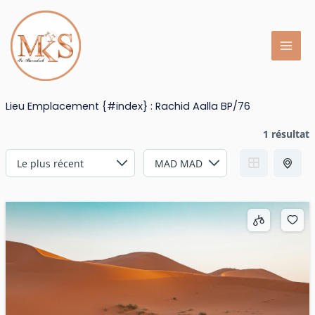
Aller
au
contenu
Lieu Emplacement {#index} :
Rachid Aalla BP/76
1 résultat