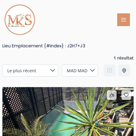
Aller
au
contenu
Lieu Emplacement {#index} :
J2H7+J3
1 résultat